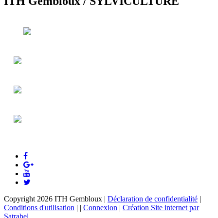
ITH Gembloux
/
SYLVICULTURE
Copyright 2026 ITH Gembloux
|
Déclaration de confidentialité
|
Conditions d'utilisation
|
|
Connexion
|
Création Site internet par
Satrabel