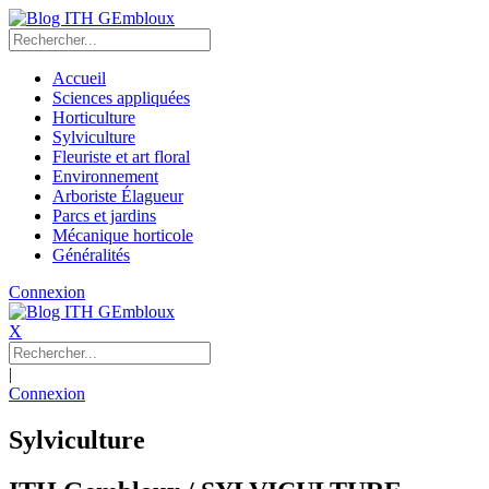
Accueil
Sciences appliquées
Horticulture
Sylviculture
Fleuriste et art floral
Environnement
Arboriste Élagueur
Parcs et jardins
Mécanique horticole
Généralités
Connexion
X
|
Connexion
Sylviculture