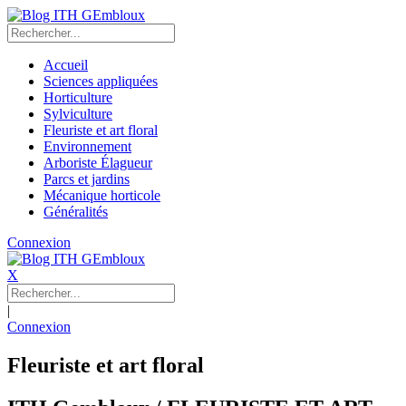
Accueil
Sciences appliquées
Horticulture
Sylviculture
Fleuriste et art floral
Environnement
Arboriste Élagueur
Parcs et jardins
Mécanique horticole
Généralités
Connexion
X
|
Connexion
Fleuriste et art floral